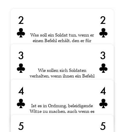
2
2
Was soll ein Soldat tun, wenn er
einen Befehl erhält, den er für
nicht gerechtfertigt hält?
3
3
Wie sollen sich Soldaten
verhalten, wenn ihnen ein Befehl
erteilt wird, von dem sie glauben,
Was glauben Sie : Gibt es einen
4
4
dass er illegal ist?
Unterschied zwischen ungerecht und
rechtswidrig? Ist die Unterscheidung
von Bedeutung?
Ist es in Ordnung, beleidigende
2
2
Witze zu machen, auch wenn es
"nur ein Scherz" ist?
5
5
Ist es offensichtlich, dass der Befehl
illegal ist? Weiß die Person, die den