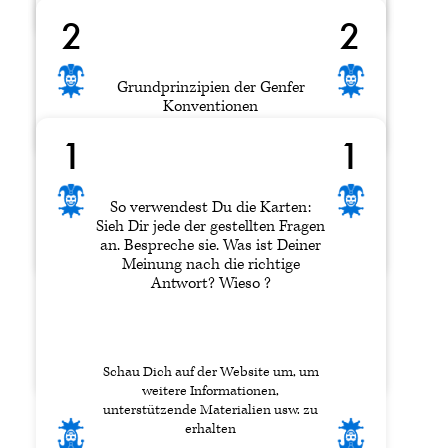
zusätzliche staatliche
Wie ist Deine Meinung dazu? Ist ein
2
2
Unterstützung haben?
solcher Befehl rechtmäßig oder nicht?
Kann solch ein Befehl jemals
gerechtfertigt sein?
Grundprinzipien der Genfer
K
K
Konventionen
Was meinst Du dazu? Sollte sich die
1
1
Fürsorgepflicht des Staates sowohl auf
die Angehörigen der Streitkräfte als
Umfassen: die Führung bewaffneter
auch auf die Familien erstrecken?
Konflikte, Schutz für diejenigen, die
So verwendest Du die Karten:
nicht an bewaffneten Konflikten
A
A
Sieh Dir jede der gestellten Fragen
beteiligt sind (plus Sanitäts- und
an. Bespreche sie. Was ist Deiner
Transportverbände) und Schutz für
Meinung nach die richtige
diejenigen, die nicht an bewaffneten
Antwort? Wieso ?
Konflikten teilnehmen können
(Verwundete, Kra
2
2
Schau Dich auf der Website um, um
weitere Informationen,
unterstützende Materialien usw. zu
erhalten